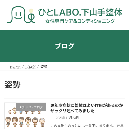
コ
ナ
ン
ビ
テ
ゲ
ン
ー
ツ
シ
へ
ョ
ス
ン
キ
に
ブログ
ッ
移
プ
動
HOME
ブログ
姿勢
姿勢
更年期症状に整体はよい作用があるのか
お知らせ・ブログ
ザックリ述べてみました
2023年10月23日
この見出しのまとめは一番下にあります。 更年