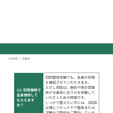
コ
ナ
ン
ビ
テ
ゲ
ン
ー
ツ
シ
へ
ョ
ス
ン
キ
に
Q＆A
ッ
移
プ
動
HOME
Q＆A
初回整体体験でも、全身の状態
を確認させていただきます。
ただし初回は、施術や院の雰囲
Q1. 初回価格で
気がお身体に合うかを体験して
全身施術して
いただくための時間です。
もらえます
しっかり整えたい方には、2回目
か？
以降にリセットケア整体または
深層ケア整体をご案内していま