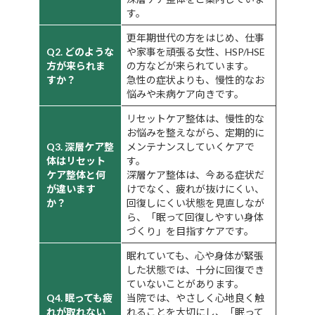
す。
更年期世代の方をはじめ、仕事
Q2. どのような
や家事を頑張る女性、HSP/HSE
方が来られま
の方などが来られています。
すか？
急性の症状よりも、慢性的なお
悩みや未病ケア向きです。
リセットケア整体は、慢性的な
お悩みを整えながら、定期的に
Q3. 深層ケア整
メンテナンスしていくケアで
体はリセット
す。
ケア整体と何
深層ケア整体は、今ある症状だ
が違います
けでなく、疲れが抜けにくい、
か？
回復しにくい状態を見直しなが
ら、「眠って回復しやすい身体
づくり」を目指すケアです。
眠れていても、心や身体が緊張
した状態では、十分に回復でき
ていないことがあります。
Q4. 眠っても疲
当院では、やさしく心地良く触
れが取れない
れることを大切にし、「眠って