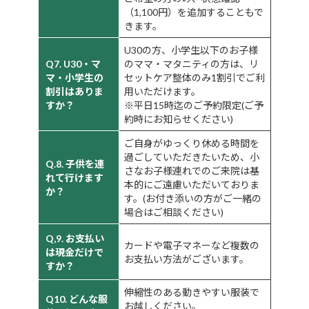
（1,100円）を追加することもで
きます。
U30の方、小学生以下のお子様
Q7. U30・マ
のママ・マタニティの方は、リ
マ・小学生の
セットケア整体のみ1割引でご利
割引はありま
用いただけます。
すか？
※平日15時迄のご予約限定(ご予
約時にお知らせください)
ご自身がゆっくり休める時間を
過ごしていただきたいため、小
Q.8. 子供を連
さなお子様連れでのご来院は基
れて行けます
本的にご遠慮いただいておりま
か？
す。(お付き添いの方がご一緒の
場合はご相談ください)
Q,9. お支払い
カードや電子マネーなど複数の
は現金だけで
お支払い方法がございます。
すか？
伸縮性のある動きやすい服装で
Q10. どんな服
お越しください。