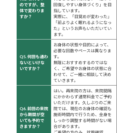
のですが、整
回復しやすい身体づくり」を目
体で変わりま
指しています。
すか？
実際に、「目覚めが変わった」
「前よりよく眠れるようになっ
た」というお声もいただいてい
ます。
お身体の状態や目的によって、
必要な回数やペースは異なりま
Q5. 何回も通わ
す。
ないといけな
無理におすすめするのではな
いですか？
く、ご希望やお身体の状態に合
わせて、ご一緒に相談して決め
ていきます。
はい。再来院の方は、来院間隔
にかかわらず通常料金でご予約
いただけます。久しぶりのご来
Q6. 前回の来院
院では、現在のお身体の確認も
から期間が空
施術時間内で行うため、全身を
いても予約で
しっかり調整する時間がない場
きますか？
合があります。
ご希望の方のみ、状態確認