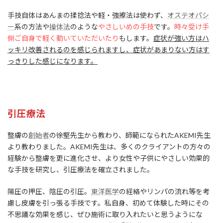
手技自体はあんまの揉捻法や軽・強擦法は使わず、
オステオパシ
ー
系の方法や
操体法
のような
やさしいめの手技
です。
時々受け手
側ご自身で軽く動いていただいたり
もします。
症状が強い方はハ
ッキリ改善されるのを感じられますし、症状があまりない方はす
っきりした感じになります。
引圧療法
整膚の
創始者
の徐堅先生から教わり、師範になられたAKEMI先生
より教わりました。AKEMI先生は、多くのクライアントの方々の
経験から整膚を更に進化させ、より女性や子供にやさしい効果的
な手技を研究し、引圧療法を確立されました。
陽圧の押圧、陰圧の引圧。
東洋医学
の経絡やリンパの流れ等を考
慮し皮膚を引っ張る手技です。私自身、初めて体験した時にその
不思議な効果を感じ、ぜひ施術に取り入れたいと思うようにな