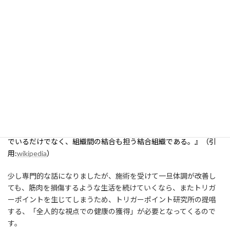
されていないようです。ちなみに
筋肉が損傷する主な原因は「使
い過ぎ」と「動かなさすぎ」が原因になることが多い
ようです。
トリガーポイントができやすい場所は、筋膜、骨膜、腱、靭帯な
どの、力学的にストレスのかかりやすいところ、筋膜が重なり合
うところです。
聞き慣れない筋膜という単語ですが、動物の体内には必ずあるも
のです。
『
筋膜
とは、
脊椎動物
の
筋肉
や
内臓
を包む膜（例えば
腎臓
と
副腎
を包む
ゲロタ筋膜
）の総称である。
筋膜は全身の組織を包み込ん
でいるだけでなく、組織間の結合も担う結合組織である。』（引
用:
wikipedia
）
少し専門的な話になりましたが、施術を受けて一旦体調が改善し
ても、筋肉を損傷するような生活を続けていくなら、またトリガ
ーポイントを生じてしまうため、トリガーポイント研究所の提唱
する、「全人的な視点での健康の獲得」が必要となってくるので
す。