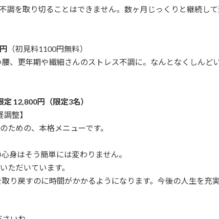
の不調を取り切ることはできません。数ヶ月じっくりと継続し
。
0円
（初見料1100円無料）
い腰、更年期や繊細さんのストレス不調に。なんとなくしんど
限定 12,800円（限定3名）
経調整】
方のための、本格メニューです。
の心身はそう簡単には変わりません。
をいただいています。
を取り戻すのに時間がかかるようになります。今後の人生を充
ださいね。