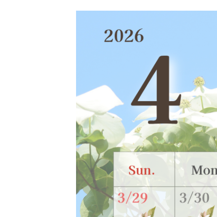
更
新
日
時
: