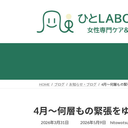
コ
ナ
ン
ビ
テ
ゲ
ン
ー
ツ
シ
へ
ョ
ス
ン
キ
に
ッ
移
プ
動
HOME
ブログ
お知らせ・ブログ
4月～何層もの緊
4月～何層もの緊張を
最
2026年3月31日
2026年5月9日
hitowot
終