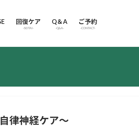
SE
回復ケア
Q＆A
ご予約
-SEITAI-
-Q&A-
-CONTACT-
層自律神経ケア～