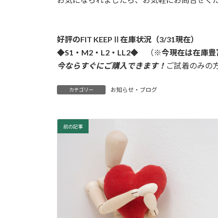
好評のFIT KEEPⅡ在庫状況（3/31現在）
◆S1・M2・L2・LL2◆
（※
今現在は在庫豊
今ならすぐにご購入できます！
ご試着のみの
お知らせ・ブログ
カテゴリー
前の記事