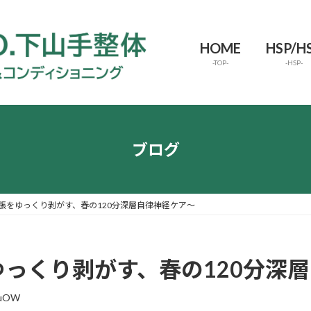
HOME
HSP/H
-TOP-
-HSP-
ブログ
張をゆっくり剥がす、春の120分深層自律神経ケア～
ゆっくり剥がす、春の120分深
suOW