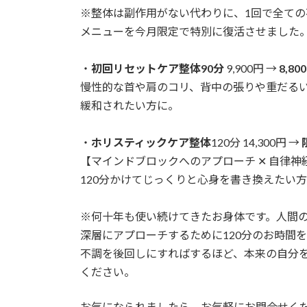
※整体は副作用がない代わりに、1回で全て
メニューを今月限定で特別に復活させました
・
初回リセットケア整体90分
9,900円 →
8,80
慢性的な首や肩のコリ、背中の張りや重だる
緩和されたい方に。
・
ホリスティックケア整体
120分 14,300円 →
【マインドブロックへのアプローチ ✕ 自律神
120分かけてじっくりと心身を書き換えたい
※何十年も使い続けてきたお身体です。人間
深層にアプローチするために120分のお時間
不調を後回しにすればするほど、本来の自分
ください。
お気になられましたら、お気軽にお問合せく