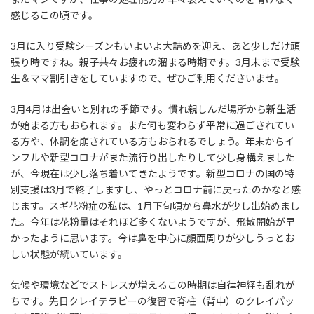
感じるこの頃です。
3月に入り受験シーズンもいよいよ大詰めを迎え、あと少しだけ頑
張り時ですね。親子共々お疲れの溜まる時期です。3月末まで受験
生＆ママ割引きをしていますので、ぜひご利用くださいませ。
3月4月は出会いと別れの季節です。慣れ親しんだ場所から新生活
が始まる方もおられます。また何も変わらず平常に過ごされてい
る方や、体調を崩されている方もおられるでしょう。年末からイ
ンフルや新型コロナがまた流行り出したりして少し身構えました
が、今現在は少し落ち着いてきたようです。新型コロナの国の特
別支援は3月で終了しますし、やっとコロナ前に戻ったのかなと感
じます。スギ花粉症の私は、1月下旬頃から鼻水が少し出始めまし
た。今年は花粉量はそれほど多くないようですが、飛散開始が早
かったように思います。今は鼻を中心に顔面周りが少しうっとお
しい状態が続いています。
気候や環境などでストレスが増えるこの時期は自律神経も乱れが
ちです。先日クレイテラピーの復習で脊柱（背中）のクレイパッ