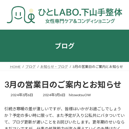
コ
ナ
ン
ビ
テ
ゲ
ン
ー
ツ
シ
へ
ョ
ス
ン
キ
に
ブログ
ッ
移
プ
動
HOME
ブログ
お知らせ・ブログ
3月の営業日のご案内とお知らせ
3月の営業日のご案内とお知らせ
最
2024年3月6日
2024年3月6日
hitowotsuOW
終
更
引続き寒暖の差が激しいですが、皆様はいかがお過ごしでしょう
新
か？予定の多い時に限って、また予定が入り公私共にバタついてい
日
時
て、ブログ更新が遅いことをお詫びいたします。更年期のせいなら
:
まだマシですが、仕事の処理能力が年々衰えていくのを情けなく