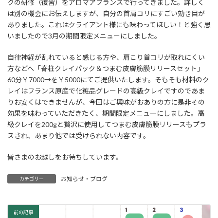
クの研修（復習）をアロマアフランスで行ってきました。詳しく
は別の機会にお伝えしますが、自分の首肩コリにすごい効き目が
ありました。これはクライアント様にも味わってほしい！と強く思
いましたので3月の期間限定メニューにしました。
自律神経が乱れていると感じる方や、肩こり首コリが取れにくい
方などへ「脊柱クレイパック＆つまむ皮膚筋膜リリースセット」
60分￥7000→を￥5000にてご提供いたします。そもそも材料のク
レイはフランス原産で化粧品グレードの高級クレイですのであま
りお安くはできませんが、今回はご興味がおありの方に是非その
効果を味わっていただきたく、期間限定メニューにしました。高
級クレイを200gと贅沢に使用してつまむ皮膚筋膜リリースもプラ
スされ、あまり他では受けられない内容です。
皆さまのお越しをお待ちしています。
お知らせ・ブログ
カテゴリー
前の記事